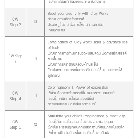
เริ่มจากสิ่งเล็กๆ แล้วขยายภาพจินตนาการ
Boost your creativity with Clay Works
CW
ท้าทายความคิดสร้างสรรค์
13
Step 2
ประดิษฐ์ชิ้นงานเพื่อการใช้งาน และตกแต่ง
เทคนิคพิเศษ
Combination of Clay Works skills & advance use
of tools
พัฒนาการทางด้านการนวด-ผสมสีดินเพื่อการสร้างสรรค์
CW Step
11
ของชิ้นงาน
3
พัฒนาการสร้างโทนสีร้อน-โทนสีเย็น
ฝึกฝนความสามารถในการสร้างสรรค์ชิ้นงานและการใช้
อุปกรณ์
Color harmony & Power of expression
CW
เข้าใจหลักการสร้างสรรค์ชิ้นงานและความสมดุลย์
11
Step 4
เรียนรู้เทคนิคการไล่เฉดสีอ่อนเข้ม
การผสมผสานของสีสันและอารมณ์
Stimulate your child's imaginations & creativity
CW
เรียนรู้ถึงการสร้างสรรค์ชิ้นงานและความสมดุลย์
12
Step 5
ฝึกฝนและเรียนรู้เทคนิคการสร้างงานทัศนียภาพในเชิงลึก
เข้าใจและฝึกฝนทักษะในการสร้างชิ้นงานศิลปะ