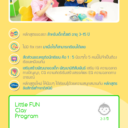
หลักสูตรของเรา
สำหรับเด็กตั้งแต่ อายุ 3-15 ปี
ไม่มี fix เวลา
มาเมื่อไรก็สามารถเรียนได้เลย
สัดส่วนของครูต่อนักเรียน คือ 1 : 5
น้องๆทั้ง 5 คนนี้ไม่จำเป็นต้อง
เรียนเหมือนกัน
เสริมสร้างพัฒนาของเด็ก พัฒนามิติสัมพันธ์
เสริม IQ ความฉลาด
ทางปัญญา, CQ ความคิดริเริ่มสร้างสรรค์และ EQ ความฉลาดทาง
อารมณ์
หลักสูตรใหม่ ให้น้องๆ ได้เรียนรู้ด้วยความสนุกสนานกับ
หลักสูตร
ลิขสิทธิ์แท้จากดิสนีย์
Little FUN
Clay
Program
2-3 ปี