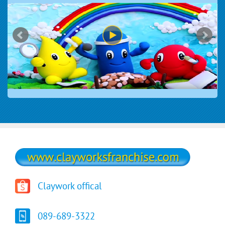
Claywork offical
089-689-3322